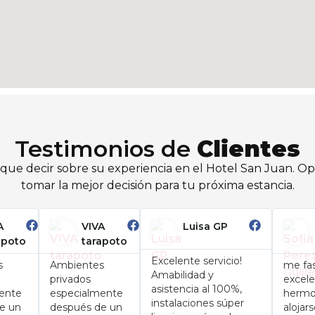
Testimonios de
Clientes
que decir sobre su experiencia en el Hotel San Juan. Opi
tomar la mejor decisión para tu próxima estancia.
A
VIVA
Luisa GP
apoto
tarapoto
Excelente servicio!
s
Ambientes
me fas
Amabilidad y
privados
excele
asistencia al 100%,
ente
especialmente
hermo
instalaciones súper
e un
después de un
aloja