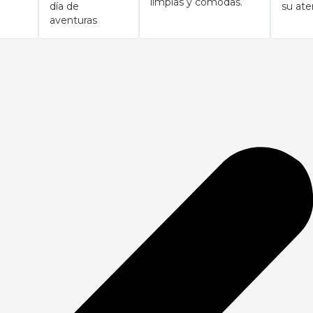
limpias y cómodas.
día de
su ate
aventuras