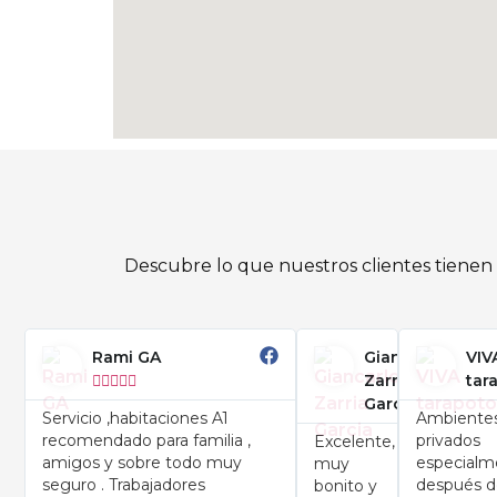
Descubre lo que nuestros clientes tienen 
Rami GA
Giancarlo
VIV





Zarria
tar
Garcia
Servicio ,habitaciones A1
Ambiente
recomendado para familia ,
privados
Excelente,
amigos y sobre todo muy
especialm
muy
seguro . Trabajadores
después d
bonito y