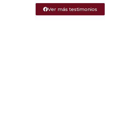
Ver más testimonios
Hotel San Juan
¡Bienvenidos al Hotel San Juan en pleno centro
de Tarapoto! Disfruta de nuestra hospitalidad,
confort y ubicación privilegiada. Descubre la
belleza de la selva peruana con nosotros.
Informes
Jr. Maynas N° 241 - Tarapoto