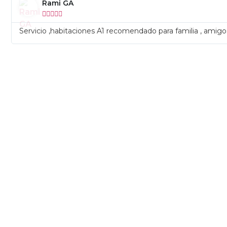
Rami GA





Servicio ,habitaciones A1 recomendado para familia , amigo