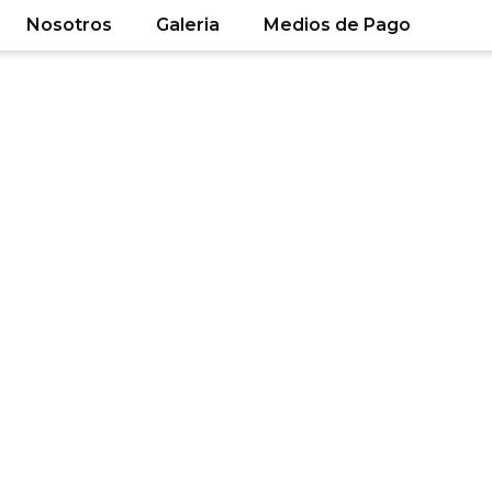
Nosotros
Galeria
Medios de Pago
Contactanos
contactarnos, estaremos encantados de atenderte.
Hot